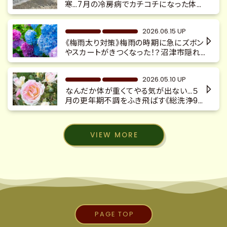
寒…7月の冷房病でカチコチになった体を
デトックス『沼津市大手町 駅チカ4分
沼津仲見世 完全予約制 隠れ家サロ
2026.06.15 UP
ン』」
《梅雨太り対策》梅雨の時期に急にズボン
やスカートがきつくなった！？沼津市隠れ
家サロン 更年期太り 慢性不調 整体×
本格カッサ×キャビ痩身
2026.05.10 UP
なんだか体が重くてやる気が出ない…５
月の更年期不調をふき飛ばす《総洗浄90
分》沼津隠れ家サロン
VIEW MORE
PAGE TOP