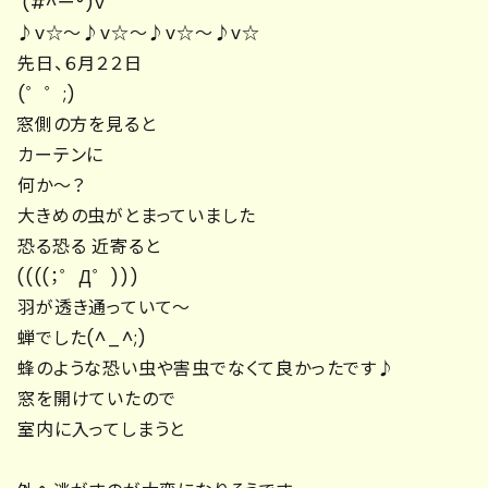
(#^ー°)v
♪v☆～♪v☆～♪v☆～♪v☆
先日、６月２２日
(゜゜;)
窓側の方を見ると
カーテンに
何か～？
大きめの虫がとまっていました
恐る恐る 近寄ると
((((；゜Д゜)))
羽が透き通っていて～
蝉でした(^_^;)
蜂のような恐い虫や害虫でなくて良かったです♪
窓を開けていたので
室内に入ってしまうと