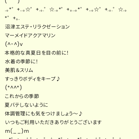
(゜゜)
.。*゜+..。☆゜+.。.゜☆.。*゜+。..。*゜+..。☆゜+.。.゜☆.。
*゜+。.
沼津エステ・リラクゼーション
マーメイドアクアマリン
(^-^)v
本格的な真夏日を目の前に！
水着の季節に！
美肌＆スリム
すっきりボディをキープ♪
(*^^*)
これからの季節
夏バテしないように
体調管理にも気をつけましょう～♪
いつもご利用いただきありがとうございます
m(__)m