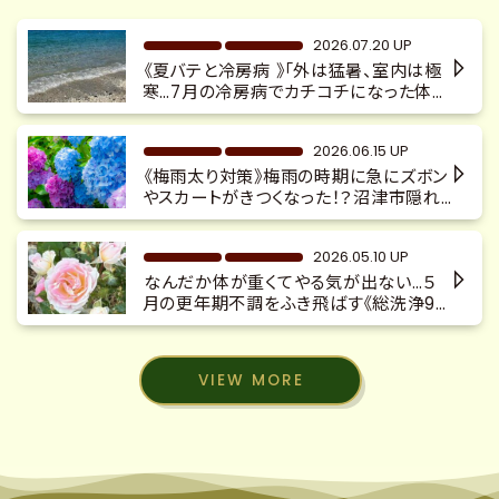
2026.07.20 UP
《夏バテと冷房病 》「外は猛暑、室内は極
寒…7月の冷房病でカチコチになった体を
デトックス『沼津市大手町 駅チカ4分
沼津仲見世 完全予約制 隠れ家サロ
2026.06.15 UP
ン』」
《梅雨太り対策》梅雨の時期に急にズボン
やスカートがきつくなった！？沼津市隠れ
家サロン 更年期太り 慢性不調 整体×
本格カッサ×キャビ痩身
2026.05.10 UP
なんだか体が重くてやる気が出ない…５
月の更年期不調をふき飛ばす《総洗浄90
分》沼津隠れ家サロン
VIEW MORE