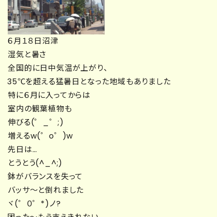
６月１８日沼津
湿気と暑さ
全国的に日中気温が上がり、
35℃を超える猛暑日となった地域もありました
特に６月に入ってからは
室内の観葉植物も
伸びる(゜_゜;)
増えるw(゜o゜)w
先日は…
とうとう(^_^;)
鉢がバランスを失って
バッサ～と倒れました
ヾ(゜０゜*)ノ?