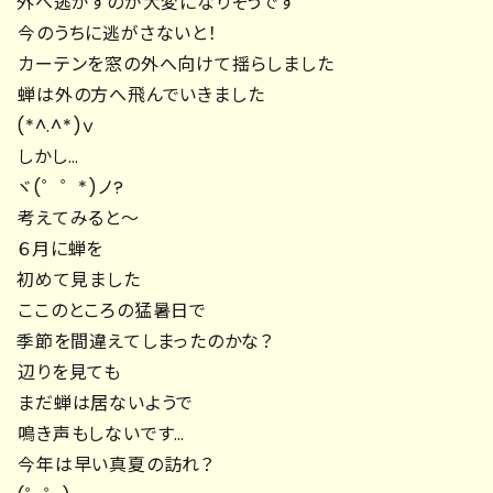
外へ逃がすのが大変になりそうです
今のうちに逃がさないと！
カーテンを窓の外へ向けて揺らしました
蝉は外の方へ飛んでいきました
(*^.^*)ｖ
しかし…
ヾ(゜゜*)ノ?
考えてみると～
６月に蝉を
初めて見ました
ここのところの猛暑日で
季節を間違えてしまったのかな？
辺りを見ても
まだ蝉は居ないようで
鳴き声もしないです…
今年は早い真夏の訪れ？