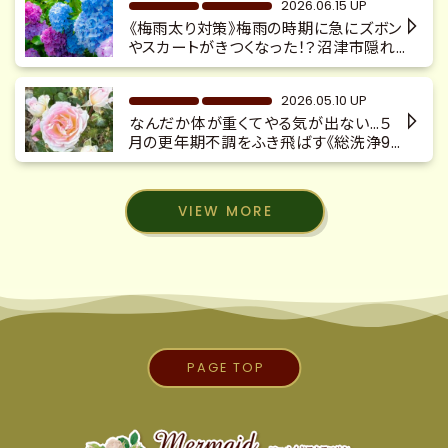
2026.06.15 UP
約制 隠れ家サロン」
《梅雨太り対策》梅雨の時期に急にズボン
やスカートがきつくなった！？沼津市隠れ
家サロン 更年期太り 慢性不調 整体×
本格カッサ×キャビ痩身
2026.05.10 UP
なんだか体が重くてやる気が出ない…５
月の更年期不調をふき飛ばす《総洗浄9フ
ルコース90分》体質改善 深層リンパマ
ッサージ デトックス 沼津隠れ家サロ
ン
VIEW MORE
PAGE TOP