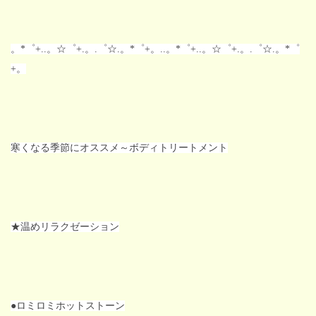
。*゜+..。☆゜+.。.゜☆.。*゜+。..。*゜+..。☆゜+.。.゜☆.。*゜
+。
寒くなる季節にオススメ～ボディトリートメント
★温めリラクゼーション
●ロミロミ
ホットストーン