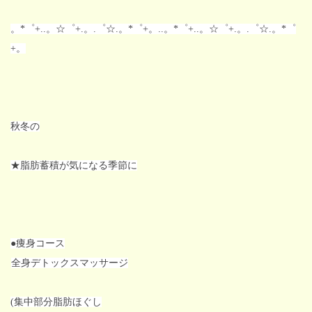
。*゜+..。☆゜+.。.゜☆.。*゜+。..。*゜+..。☆゜+.。.゜☆.。*゜
+。
秋冬の
★脂肪蓄積が気になる季節に
●痩身コース
全身デトックスマッサージ
(集中部分脂肪ほぐし