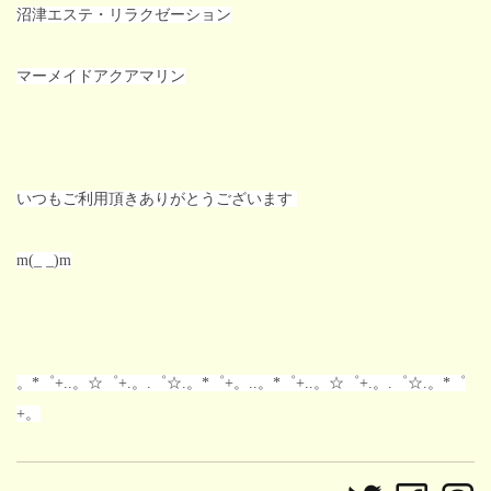
沼津エステ・リラクゼーション
マーメイドアクアマリン
いつもご利用頂きありがとうございます
m(_ _)m
。*゜+..。☆゜+.。.゜☆.。*゜+。..。*゜+..。☆゜+.。.゜☆.。*゜
+。