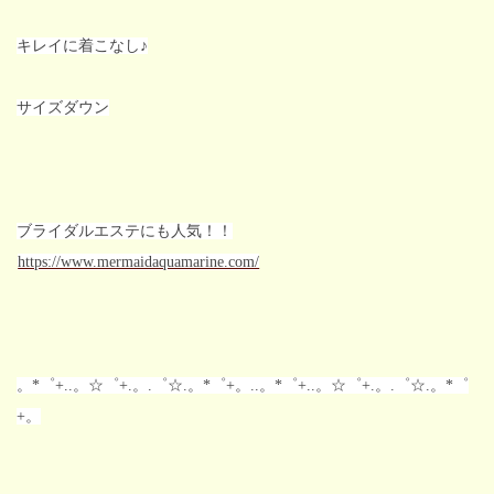
キレイに着こなし♪
サイズダウン
ブライダルエステにも人気！！
https://www.mermaidaquamarine.com/
。*゜+..。☆゜+.。.゜☆.。*゜+。..。*゜+..。☆゜+.。.゜☆.。*゜
+。