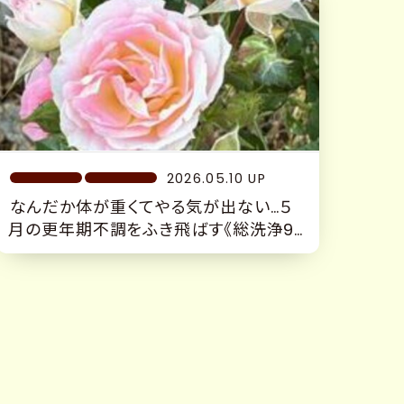
2026.05.10 UP
なんだか体が重くてやる気が出ない…５
月の更年期不調をふき飛ばす《総洗浄90
分》沼津隠れ家サロン