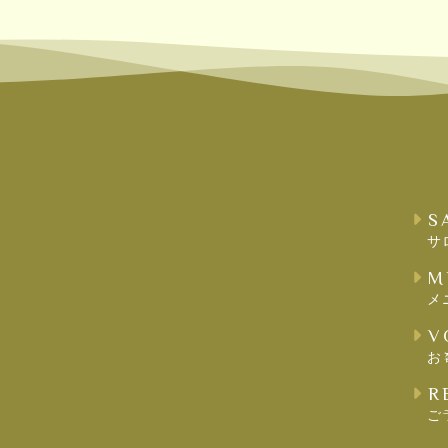
S
サ
M
メ
V
お
R
ご