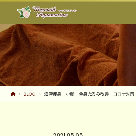
BLOG
沼津痩身 小顔 全身たるみ改善 コロナ対策
2021.05.05