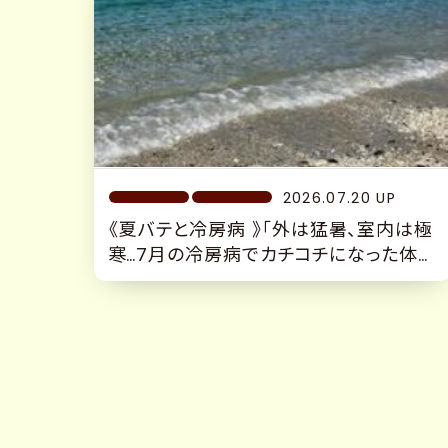
2026.07.20 UP
《夏バテと冷房病 》「外は猛暑、室内は極
寒…7月の冷房病でカチコチになった体を
デトックス『沼津市大手町 駅チカ4分
沼津仲見世 完全予約制 隠れ家サロ
ン』」