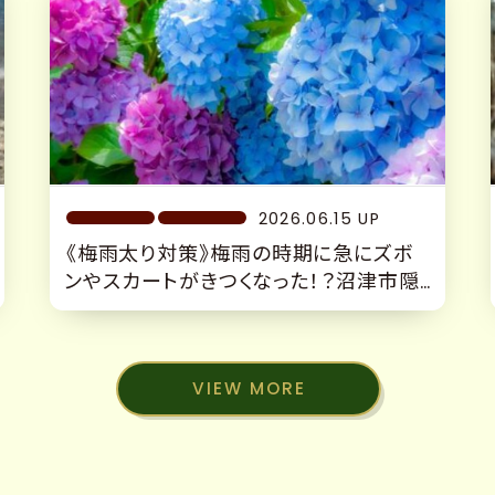
2026.06.15 UP
《梅雨太り対策》梅雨の時期に急にズボ
ンやスカートがきつくなった！？沼津市隠
れ家サロン 更年期太り 慢性不調 整
体×本格カッサ×キャビ痩身
VIEW MORE