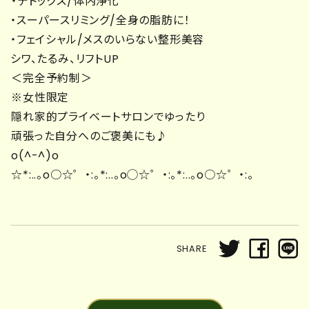
・デトックス/体内浄化
・スーパースリミング/全身の脂肪に！
・フェイシャル/メスのいらない整形美容
シワ、たるみ、リフトUP
＜完全予約制＞
※女性限定
隠れ家的プライベートサロンでゆったり
頑張った自分へのご褒美にも♪
o(^-^)o
☆*:..。o○☆゜・:。*:..。o◯☆゜・:。*:..。o○☆゜・:。
SHARE