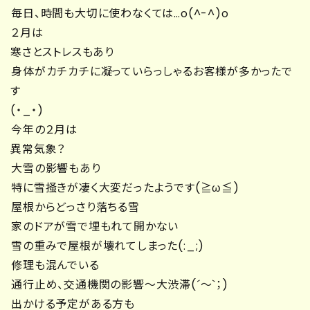
毎日、時間も大切に使わなくては…o(^-^)o
２月は
寒さとストレスもあり
身体がカチカチに凝っていらっしゃるお客様が多かったで
す
(・_・)
今年の２月は
異常気象？
大雪の影響もあり
特に雪掻きが凄く大変だったようです(≧ω≦)
屋根からどっさり落ちる雪
家のドアが雪で埋もれて開かない
雪の重みで屋根が壊れてしまった(:_;)
修理も混んでいる
通行止め、交通機関の影響～大渋滞(´～`；)
出かける予定がある方も