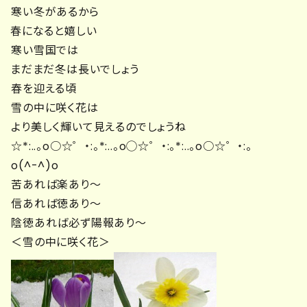
寒い冬があるから
春になると嬉しい
寒い雪国では
まだまだ冬は長いでしょう
春を迎える頃
雪の中に咲く花は
より美しく輝いて見えるのでしょうね
☆*:..。o○☆゜・:。*:..。o◯☆゜・:。*:..。o○☆゜・:。
o(^-^)o
苦あれば楽あり～
信あれば徳あり～
陰徳あれば必ず陽報あり～
＜雪の中に咲く花＞