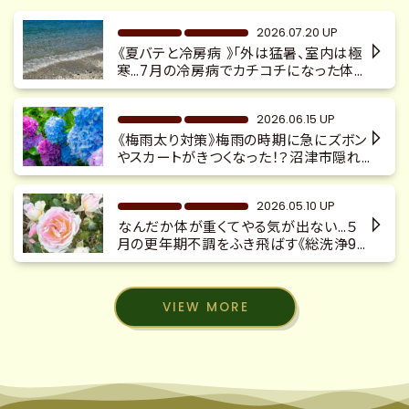
2026.07.20 UP
《夏バテと冷房病 》「外は猛暑、室内は極
寒…7月の冷房病でカチコチになった体を
デトックス 深層リンパマッサージ『沼津
駅南口徒歩4分 沼津仲見世 完全予
2026.06.15 UP
約制 隠れ家サロン」
《梅雨太り対策》梅雨の時期に急にズボン
やスカートがきつくなった！？沼津市隠れ
家サロン 更年期太り 慢性不調 整体×
本格カッサ×キャビ痩身
2026.05.10 UP
なんだか体が重くてやる気が出ない…５
月の更年期不調をふき飛ばす《総洗浄9フ
ルコース90分》体質改善 深層リンパマ
ッサージ デトックス 沼津隠れ家サロ
ン
VIEW MORE