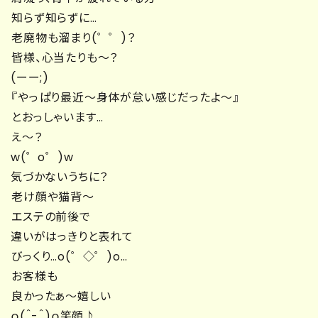
知らず知らずに…
老廃物も溜まり(゜゜)？
皆様、心当たりも～？
(ーー;)
『やっぱり最近～身体が怠い感じだったよ～』
とおっしゃいます…
え～？
w(゜o゜)w
気づかないうちに？
老け顔や猫背～
エステの前後で
違いがはっきりと表れて
びっくり…o(゜◇゜)o…
お客様も
良かったぁ～嬉しい
ｏ(＾-＾)ｏ笑顔♪