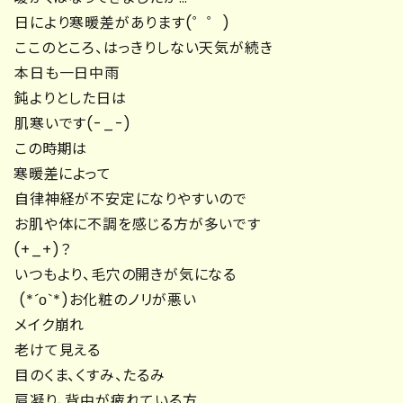
日により寒暖差があります(゜゜)
ここのところ、はっきりしない天気が続き
本日も一日中雨
鈍よりとした日は
肌寒いです(-_-)
この時期は
寒暖差によって
自律神経が不安定になりやすいので
お肌や体に不調を感じる方が多いです
(+_+)？
いつもより、毛穴の開きが気になる
(*´ο`*)お化粧のノリが悪い
メイク崩れ
老けて見える
目のくま、くすみ、たるみ
肩凝り、背中が疲れている方